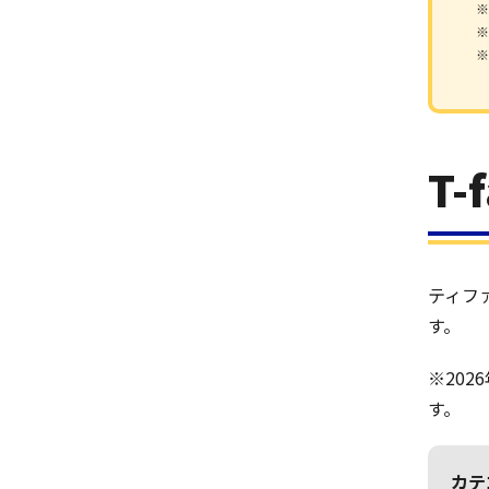
※
※
※
T
ティフ
す。
※20
す。
カテ