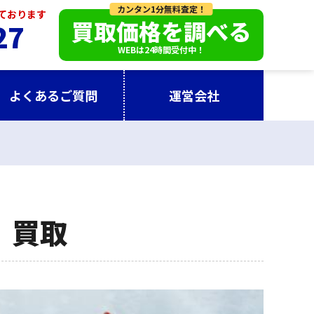
カンタン1分無料査定！
っております
買取価格を調べる
27
WEBは24時間受付中！
よくあるご質問
運営会社
)
買取