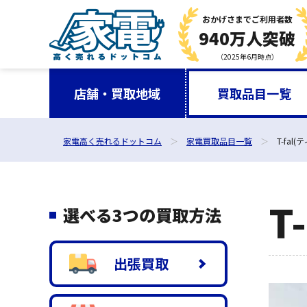
おかげさまで
ご利用者数
940万人突破
（2025年6月時点）
店舗・買取地域
買取品目一覧
家電高く売れるドットコム
家電買取品目一覧
T-fal
T
選べる3つの買取方法
出張買取