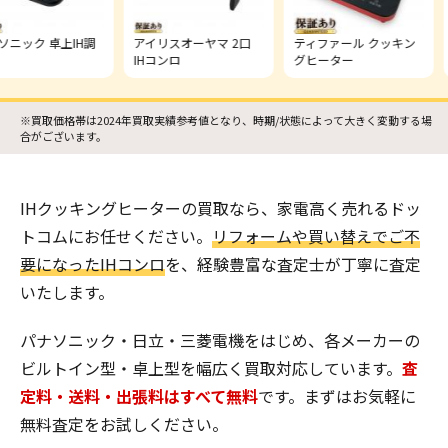
ク 卓上IH調
アイリスオーヤマ 2口
ティファール クッキン
日立
IHコンロ
グヒーター
ー
※買取価格帯は2024年買取実績参考値となり、時期/状態によって大きく変動する場
合がございます。
IHクッキングヒーターの買取なら、家電高く売れるドッ
トコムにお任せください。
リフォームや買い替えでご不
要になったIHコンロ
を、経験豊富な査定士が丁寧に査定
いたします。
パナソニック・日立・三菱電機をはじめ、各メーカーの
ビルトイン型・卓上型を幅広く買取対応しています。
査
定料・送料・出張料はすべて無料
です。まずはお気軽に
無料査定をお試しください。