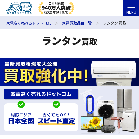
ご利用者数
940万人突破
MENU
（2025年6月時点）
家電高く売れるドットコム
家電買取品目一覧
ランタン 買取
ランタン
買取