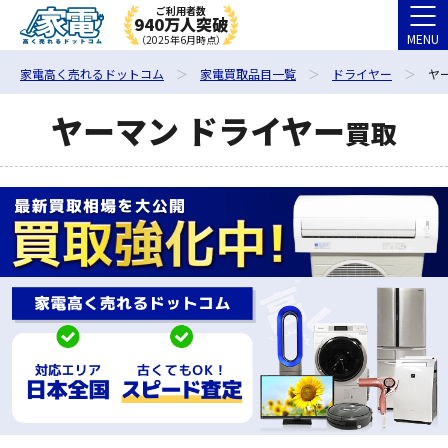
ご利用者数
940万人突破
MENU
（2025年6月時点）
家電高く売れるドットコム
家電買取品目一覧
ドライヤー
ヤ
ヤーマン ドライヤー
買取