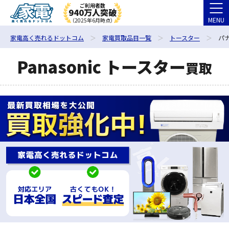
ご利用者数
940万人突破
MENU
（2025年6月時点）
家電高く売れるドットコム
家電買取品目一覧
トースター
パ
Panasonic トースター
買取