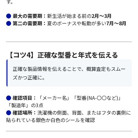
す。
最大の需要期：
新生活が始まる前の
2月～3月
第二の需要期：
夏のボーナスや転勤が多い
7月～8月
【コツ4】正確な型番と年式を伝える
正確な製品情報を伝えることで、概算査定もスムー
ズかつ正確に。
確認項目：
「メーカー名」「型番(NA-〇〇など)」
「製造年」の3点
確認場所：
洗濯機の側面、背面、またはフタの裏側に
貼られている銀色か白色のシールを確認