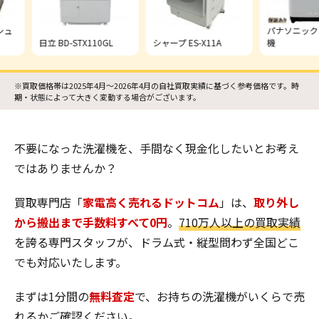
パナソニック 縦型
日立 BD-STX110GL
シャープ ES-X11A
機
※買取価格帯は2025年4月〜2026年4月の自社買取実績に基づく参考価格です。時
期・状態によって大きく変動する場合がございます。
不要になった洗濯機を、手間なく現金化したいとお考え
ではありませんか？
買取専門店「
家電高く売れるドットコム
」は、
取り外し
から搬出まで手数料すべて0円
。
710万人以上の買取実績
を誇る専門スタッフが、ドラム式・縦型問わず全国どこ
でも対応いたします。
まずは1分間の
無料査定
で、お持ちの洗濯機がいくらで売
れるかご確認ください。