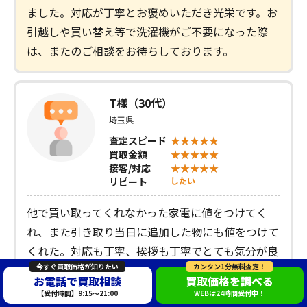
ました。対応が丁寧とお褒めいただき光栄です。お
引越しや買い替え等で洗濯機がご不要になった際
は、またのご相談をお待ちしております。
T様（30代）
埼玉県
査定スピード
買取金額
接客/対応
リピート
したい
他で買い取ってくれなかった家電に値をつけてく
れ、また引き取り当日に追加した物にも値をつけて
くれた。対応も丁寧、挨拶も丁寧でとても気分が良
今すぐ買取価格が知りたい
カンタン1分無料査定！
かったです。
お電話で買取相談
買取価格を調べる
【受付時間】9:15～21:00
WEBは24時間受付中！
洗濯機
買取商品