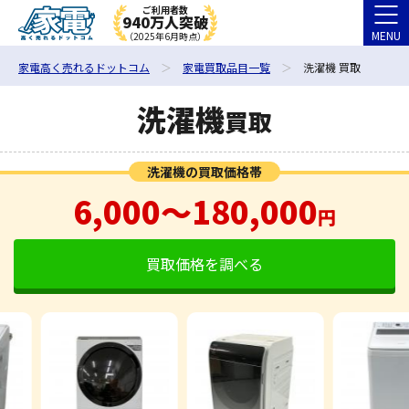
ご利用者数
940万人突破
MENU
（2025年6月時点）
家電高く売れるドットコム
家電買取品目一覧
洗濯機 買取
洗濯機
買取
洗濯機の買取価格帯
6,000〜180,000
円
買取価格を調べる