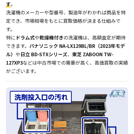
す
。
洗濯機のメーカーや型番号、製造年がわかれば商品を特
定でき、市場相場をもとに買取価格が決まる仕組みで
す。
特に
ドラム式
や
乾燥機付き
の洗濯機は、高額査定が期待
できます。
パナソニック NA-LX129BL/BR（2023年モデ
ル）
や
日立 BD-STXシリーズ
、
東芝 ZABOON TW-
127XP3
などは中古市場での需要が高く、高価買取の実績
がございます。