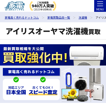
ご利用者数
940万人突破
MENU
（2025年6月時点）
家電高く売れるドットコム
家電買取品目一覧
洗濯機
アイリ
アイリスオーヤマ洗濯機
買取