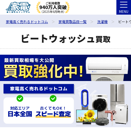
ご利用者数
940万人突破
MENU
（2025年6月時点）
家電高く売れるドットコム
家電買取品目一覧
洗濯機
ビート
ビートウォッシュ
買取