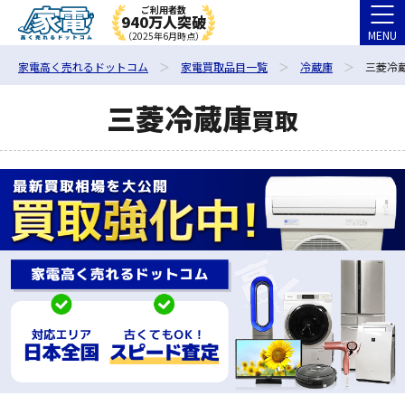
ご利用者数
940万人突破
MENU
（2025年6月時点）
家電高く売れるドットコム
家電買取品目一覧
冷蔵庫
三菱冷蔵
三菱冷蔵庫
買取