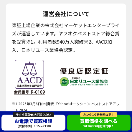
運営会社について
東証上場企業の株式会社マーケットエンタープライ
ズが運営しています。ヤフオクベストストア総合賞
を受賞※1。利用者数940万人突破※2、AACD加
入、日本リユース業協会認定。
※1 2025年3月6日(木)発表「Yahoo!オークション ベストストアアワ
ード2024」
今すぐ買取価格が知りたい
カンタン1分無料査定！
※2 2025年6月時点
お電話で買取相談
買取価格を調べる
【受付時間】9:15～21:00
WEBは24時間受付中！