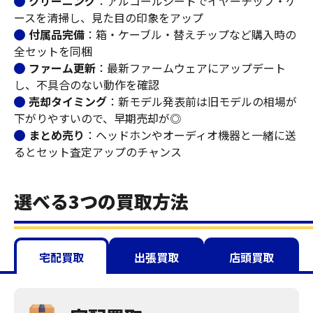
クリーニング
：アルコールシートでイヤーチップ・ケ
ースを清掃し、見た目の印象をアップ
付属品完備
：箱・ケーブル・替えチップなど
購入時の
全セット
を同梱
ファーム更新
：最新ファームウェアにアップデート
し、不具合のない動作を確認
売却タイミング
：新モデル発表前は旧モデルの相場が
下がりやすいので、
早期売却
が◎
まとめ売り
：ヘッドホンやオーディオ機器と一緒に送
ると
セット査定アップ
のチャンス
選べる3つの買取方法
宅配買取
出張買取
店頭買取