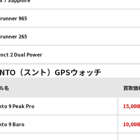
x 7 Sapphire
runner 965
runner 265
inct 2 Dual Power
UNTO（スント）GPSウォッチ
ル名
買取価
to 9 Peak Pro
15,00
to 9 Baro
10,00