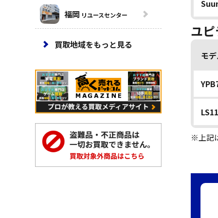
Suu
福岡
リユースセンター
ユピ
買取地域をもっと見る
モデ
YP
LS
※上記